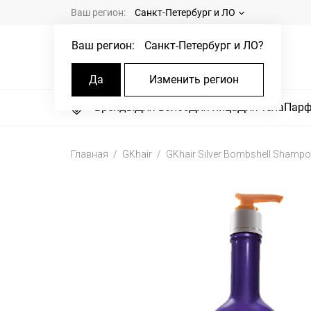
Ваш регион:
Санкт-Петербург и ЛО
Ваш регион:
Санкт-Петербург и ЛО
?
Да
Изменить регион
Бренды
Для волос
Для лица
Для тела
Пар
Главная
GKhair
GKhair Silver Bombshell Shamp