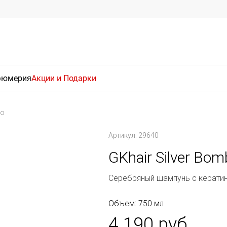
фюмерия
Акции и Подарки
oo
Артикул: 29640
GKhair Silver Bo
Серебряный шампунь с керати
Объем: 750 мл
4 190 руб