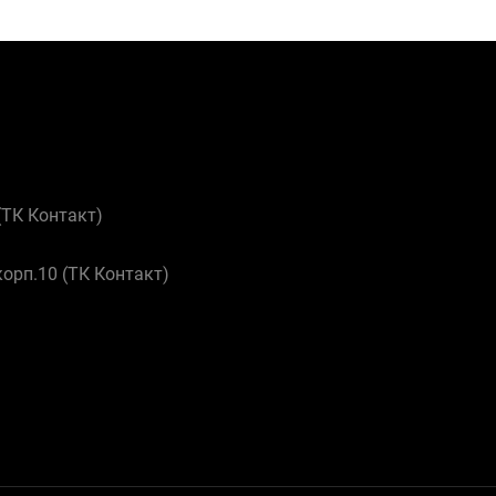
 (ТК Контакт)
корп.10 (ТК Контакт)