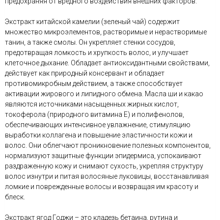
предохраняя от вредного воздействия внешних факторов.
Экстракт китайской камелии (зеленый чай) содержит
множество микроэлементов, растворимые и нерастворимые
танин, а также смолы. Он укрепляет стенки сосудов,
предотвращая ломкость и хрупкость волос, и улучшает
клеточное дыхание. Обладает антиоксидантными свойствами,
действует как природный консервант и обладает
противомикробным действием, а также способствует
активации жирового и липидного обмена. Масла ши и какао
являются источниками насыщенных жирных кислот,
токоферола (природного витамина Е) и полифенолов,
обеспечивающих интенсивное увлажнение, стимуляцию
выработки коллагена и повышение эластичности кожи и
волос. Они облегчают проникновение полезных компонентов,
нормализуют защитные функции эпидермиса, успокаивают
раздраженную кожу и снимают сухость, укрепляя структуру
волос изнутри и питая волосяные луковицы, восстанавливая
ломкие и поврежденные волосы и возвращая им красоту и
блеск.
Экстракт ягод Годжи – это кладезь бетаина, рутина и