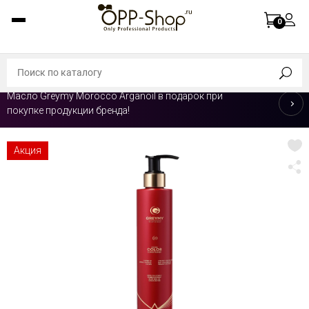
0
Масло Greymy Morocco Arganoil в подарок при
покупке продукции бренда!
Акция