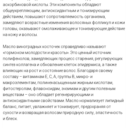
аскорбиновой кислоты. Эти компоненты обладают
общеукрепляющим, антиоксидантным и тонизирующим
действием, повышают сопротивляемость организма,
замедляют возрастные изменения волосяных фолликул и кожи
головы, оказывают омолаживающее и тонизирующее действие
на кожу и волосы.
Масло виноградных косточек справедливо называют
«гормоном молодости и красоты». Это ценный источник
полифенолов, замедляющих процесс старения, регулирующих
синтез коллагена и обновление клеток эпидермиса, а также
влияющих на рост и состояние волос. Благодаря своему
составу – витаминам Е, C, A, группы B, микро- и
макроэлементам, полиненасыщенным жирным кислотам,
фитостеролам, флавоноидам, энзимам и другим полезным
веществам – оно обладает регенерирующими и
антиоксидантными свойствами. Масло нормализует липидный
баланс, питает, увлажняет и тонизирует, предохраняя от
сухости и возвращая волосам природную силу, эластичность
и блеск.