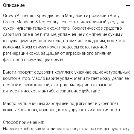
Описание
Grown Alchemist Крем для тела Мандарин и розмарин Body
Cream Mandarin & Rosemary Leaf — это интенсивный уход для
сухой, чувствительной кожи тела. Косметическое средство
дарит мгновенное питание, увлажнение и смягчение сухим и
шелушащимся участкам тела, в том числе ладоням, локтям и
коленям. Крем стимулирует процессы естественной
регенерации кожи, защищая от агрессивного влияния
факторов окружающей среды.
Бьюти-продукт содержит комплекс ухаживающих натуральных
компонентов. Масло карите увлажняет и питает кожу, делая ее
нежной и шелковистой, экстракт мандарина оказывает
антисептическое и антибактериальное действие.
Масло из пшеничных зародышей подтягивает и укрепляет
кожные покровы, возвращая им упругость и эластичность.
Способ применения:
Нанесите небольшое количество средства на очищенную кожу