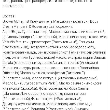
тела, равномерно распределите и оставьте до полного
впитывания.
Состав:
Grown Alchemist Крем для тела Мандарин и розмарин Body
Cream Mandarin & Rosemary Leaf содержит:
Aqua/Вода/Туалетная вода, Масло семян камелии масличной,
цетиловый спирт (Растительный), Масло виноградных косточек
Vitis Vinifera, глицерилстеарат (Растительный), Глицерин
(Растительный), Экстракт листьев Алоэ Барбадосского,
ксантановая камедь, Бензиловый спирт, Гелиантус однолетний
(подсолнечник/Турнесольское) масло, экстракт корня Daucus
Carota (морковь), цитрусовые Aurantium Dulcis (Апельсин)
Масло из кожуры розмарина лекарственного (Rosmarinus
Officinalis) Масло листьев, токоферол (Витамин Е)
(*Растительный), Масло кожуры цитрусовых (мандарина),
Масло Ши (Butyrospermum Parkii), Масло семян симмондсии
Китайской (жожоба)., Фруктовое масло Rosa Canina
(Шиповник/Цинородон), стеароилглутамат натрия
(*Растительный), Фитат натрия (*Растительный),
Дегидроуксусная кислота, Масло зародышей пшеницы
(*Растительное), Ванилин (*Растительное), Лимонен