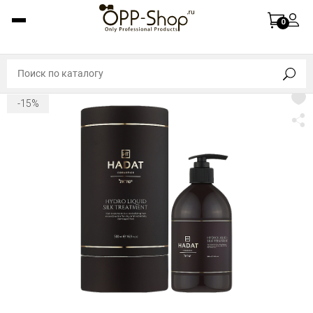
0
-15%