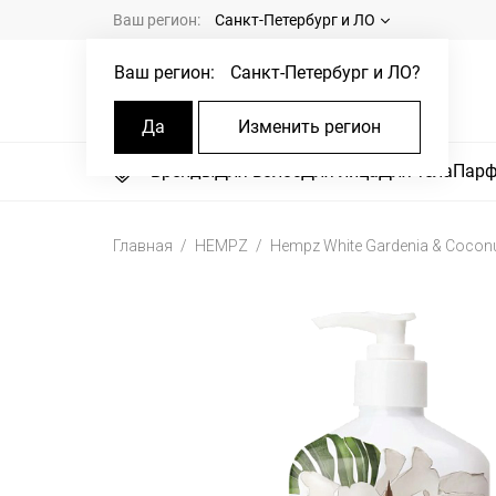
Ваш регион:
Санкт-Петербург и ЛО
Ваш регион:
Санкт-Петербург и ЛО
?
Да
Изменить регион
Бренды
Для волос
Для лица
Для тела
Пар
Главная
HEMPZ
Hempz White Gardenia & Coconu