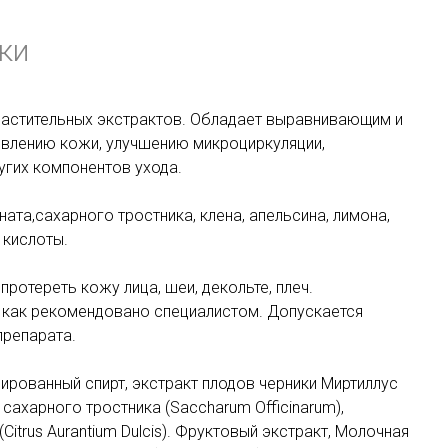
ки
растительных экстрактов. Обладает выравнивающим и
влению кожи, улучшению микроциркуляции,
угих компонентов ухода.
ната,сахарного тростника, клена, апельсина, лимона,
 кислоты.
ротереть кожу лица, шеи, декольте, плеч.
и как рекомендовано специалистом. Допускается
препарата.
рированный спирт, экстракт плодов черники Миртиллус
), сахарного тростника (Saccharum Officinarum),
Citrus Aurantium Dulcis). Фруктовый экстракт, Молочная