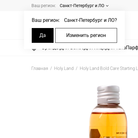
Ваш регион:
Санкт-Петербург и ЛО
Ваш регион:
Санкт-Петербург и ЛО
?
Да
Изменить регион
Бренды
Для волос
Для лица
Для тела
Пар
Главная
Holy Land
Holy Land Bold Care Starting 