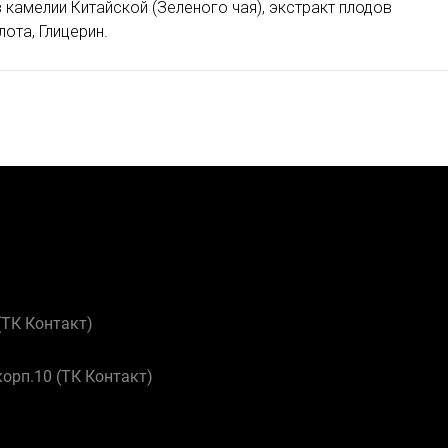
в камелии Китайской (Зеленого чая), экстракт плодов
лота, Глицерин.
 (ТК Контакт)
корп.10 (ТК Контакт)