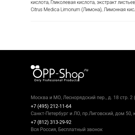
кислота, Гликолевая кислота, экстракт листье
Citrus Medica Limonum (Лимона), Лимонная кис
Москва и МО, Леснорядский пер., д. 18 стр. 2
+7 (495) 212-11-64
Санкт-Петербург и ЛО, пр.Лиговский, дом 50, 
+7 (812) 313-29-92
Вся Россия, Бесплатный звонок