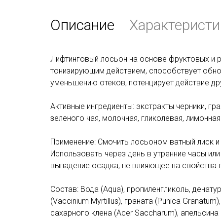
Описание
Характеристи
Лифтинговый лосьон на основе фруктовых и 
тонизирующим действием, способствует обно
уменьшению отеков, потенцирует действие др
Активные ингредиенты: экстракты черники, гра
зеленого чая, молочная, гликолевая, лимонная
Применение: Cмочить лосьоном ватный лиск и п
Использовать через день в утренние часы ил
выпадение осадка, не влияющее на свойства 
Состав: Вода (Aqua), пропиленгликоль, денату
(Vaccinium Myrtillus), граната (Punica Granatum
сахарного клена (Acer Saccharum), апельсина (