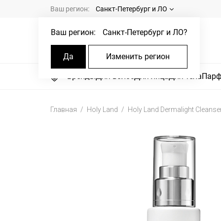
Ваш регион:
Санкт-Петербург и ЛО
Ваш регион:
Санкт-Петербург и ЛО
?
Да
Изменить регион
Бренды
Для волос
Для лица
Для тела
Пар
Главная
Holy Land
Holy Land Dermalight Cleanse