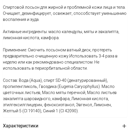
Спиртовой лосьон для жирной и проблемной кожи лица и тела.
Очищает, дезинфицирует, освежает, способствует уменьшению
воспаления и зуда.
Активные ингредиенты: масло календулы, мяты и эвкалипта,
лимонная кислота, камфора.
Применение: Cмочить лосьоном ватный диск, протереть
предварительно очищенную кожу.Использовать 3-4 раза в
неделю или как рекомендовано специалистом. Не
использовать в периорбитальной области.
Состав: Вода (Aqua), спирт SD-40 (денатурированный),
пропиленгликоль, Гвоздика (Eugenia Caryophyllus). Масло
цветочных листьев, Масло мяты перечной, Масло листьев
эвкалипта шаровидного, камфара, Лимонная кислота,
этилгексилглицерин, феноксиэтанол, Эвгенол, Лимонен,
Желтый 5 (CI 19140), Синий 1 (CI 42090).
Характеристики