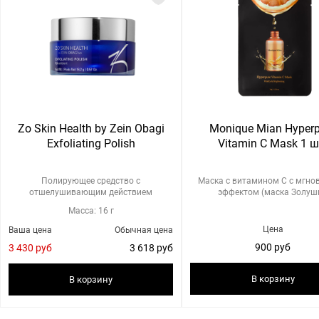
Zo Skin Health by Zein Obagi
Monique Mian Hyperp
Exfoliating Polish
Vitamin C Mask 1 ш
Полирующее средство с
Маска с витамином С с мгн
отшелушивающим действием
эффектом (маска Золушк
Масса: 16 г
Цена
Ваша цена
Обычная цена
900 руб
3 430 руб
3 618 руб
В корзину
В корзину