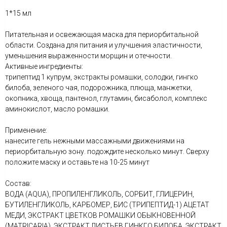
1*15 мл
Питательная и освежающая маска для периорбитальной
области. Создана для питания и улучшения эластичности,
уменьшения выраженности морщин и отечности.
Активные ингредиенты:
трипептид 1 купрум, экстракты ромашки, солодки, гингко
билоба, зеленого чая, подорожника, плюща, манжетки,
окопника, хвоща, пантенол, глутамин, бисаболол, комплекс
аминокислот, масло ромашки.
Применение:
нанесите гель нежными массажными движениями на
периорбитальную зону. подождите несколько минут. Сверху
положите маску и оставьте на 10-25 минут
Состав:
ВОДА (AQUA), ПРОПИЛЕНГЛИКОЛЬ, СОРБИТ, ГЛИЦЕРИН,
БУТИЛЕНГЛИКОЛЬ, КАРБОМЕР, БИС (ТРИПЕПТИД-1) АЦЕТАТ
МЕДИ, ЭКСТРАКТ ЦВЕТКОВ РОМАШКИ ОБЫКНОВЕННОЙ
(MATRICARIA), ЭКСТРАКТ ЛИСТЬЕВ ГИНКГО БИЛОБА, ЭКСТРАКТ