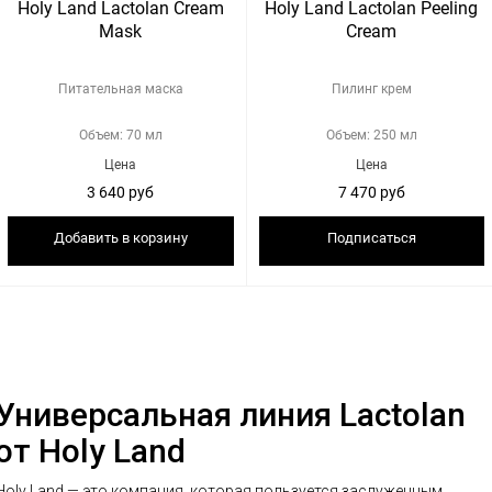
Holy Land Lactolan Cream
Holy Land Lactolan Peeling
Mask
Cream
Питательная маска
Пилинг крем
Объем: 70 мл
Объем: 250 мл
Цена
Цена
3 640 руб
7 470 руб
Добавить в корзину
Подписаться
Универсальная линия Lactolan
от Holy Land
Holy Land — это компания, которая пользуется заслуженным