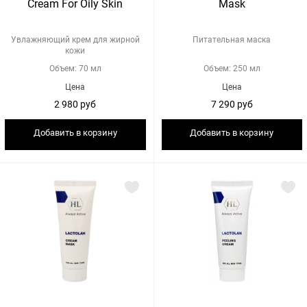
Cream For Oily Skin
Mask
Увлажняющий крем для жирной
Питательная маска
кожи
Объем: 70 мл
Объем: 250 мл
Цена
Цена
2 980 руб
7 290 руб
Добавить в корзину
Добавить в корзину