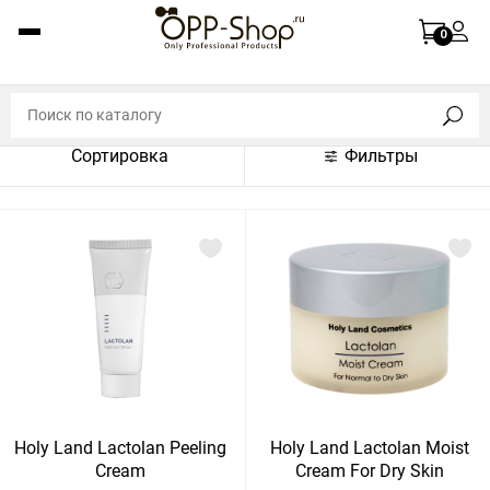
По названию (A-Z)
0
По названию (Z-A)
По цене (по возрастанию)
Сортировка
Фильтры
По цене (по убыванию)
По популярности (по возрастанию)
По популярности (по убыванию)
Показать:
Показать
30
60
Сбросить
120
Holy Land Lactolan Peeling
Holy Land Lactolan Moist
Cream
Cream For Dry Skin