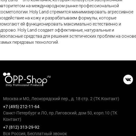
авторитетом на международном рынке профессиональной
косметологии. Holy Land стремится минимизировать агрессивное
воздействие на кожу и разрабатываем формулы, которые
помогают ей функционировать максимально естественно и
ово. Holy Land создает эффективные, натуральные и
безопасные средства для решения эстетических проблем на основ
самых передовых технологий.
Москва и МО, Леснорядский пер., д. 18 стр. 2 (ТК Контакт)
+7 (495) 212-11-64
Санкт-Петербург и ЛО, пр.Лиговский, дом 50, корп.10 (ТК
Контакт)
+7 (812) 313-29-92
Вся Россия, Бесплатный звонок