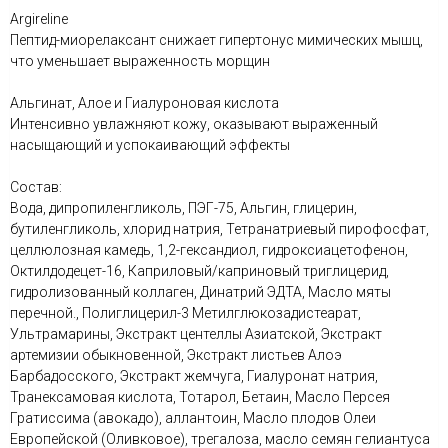
Argireline
Пептид-миорелаксант снижает гипертонус мимических мышц,
что уменьшает выраженность морщин
Альгинат, Алое и Гиалуроновая кислота
Интенсивно увлажняют кожу, оказывают выраженный
насыщающий и успокаивающий эффекты
Состав:
Вода, дипропиленгликоль, ПЭГ-75, Альгин, глицерин,
бутиленгликоль, хлорид натрия, Тетранатриевый пирофосфат,
целлюлозная камедь, 1,2-гександиол, гидроксиацетофенон,
Октилдодецет-16, Каприловый/каприновый триглицерид,
гидролизованный коллаген, Динатрий ЭДТА, Масло мяты
перечной., Полиглицерил-3 Метилглюкозадистеарат,
Ультрамарины, Экстракт центеллы Азиатской, Экстракт
артемизии обыкновенной, Экстракт листьев Алоэ
Барбадосского, Экстракт жемчуга, Гиалуронат натрия,
Транексамовая кислота, Тотарол, Бетаин, Масло Персея
Гратиссима (авокадо), аллантоин, Масло плодов Олеи
Европейской (Оливковое), трегалоза, масло семян гелиантуса