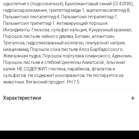
однолетнего (подсолнечное), Бриллиантовый синий (CI 42090),
гидроксид алюминия, трипептид меди-1, ацетилгексапептид-8,
Пальмитоил пентапептид-4, Пальмитоил тетрапептид-7,
Пальмитоил трипептид-1. Активирующий порошок
Ингредиенты: Глюкоза, сульфат кальция, Кукурузный крахмал,
Порошок листьев чайного дерева, Бетаин, аллантоин,
Трегалоза, гидролизованный коллаген, гиалуронат натрия,
ниацинамид, Порошок сока листьев Алоэ Барбадосского,
Жемчужная пудра, Порошок портулака оливкового, Аденозин,
Порошок листьев и стеблей Центеллы Азиатской., Альгинат
калия. НЕ СОДЕРЖИТ глютена, парабенов, фталатов и
сульфатов. Не содержит консервантов. Не тестируется на
животных. Веганский продукт. РН 7.5
Характеристики