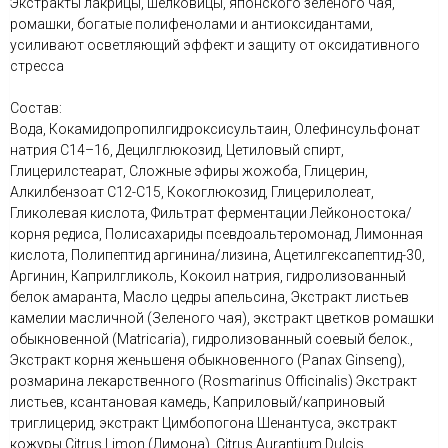
Экстракты лакрицы, шелковицы, японского зеленого чая,
ромашки, богатые полифенолами и антиоксидантами,
усиливают осветляющий эффект и защиту от оксидативного
стресса
Состав:
Вода, Кокамидопропилгидроксисультаин, Олефинсульфонат
натрия С14–16, Децилглюкозид, Цетиловый спирт,
Глицерилстеарат, Сложные эфиры жожоба, Глицерин,
Алкилбензоат С12-С15, Кокоглюкозид, Глицерилолеат,
Гликолевая кислота, Фильтрат ферментации Лейконостока/
корня редиса, Полисахариды псевдоальтеромонад, Лимонная
кислота, Полипептид аргинина/лизина, Ацетилгексапептид-30,
Аргинин, Каприлгликоль, Кокоил натрия, гидролизованный
белок амаранта, Масло цедры апельсина, Экстракт листьев
камелии масличной (Зеленого чая), экстракт цветков ромашки
обыкновенной (Matricaria), гидролизованный соевый белок.,
Экстракт корня женьшеня обыкновенного (Panax Ginseng),
розмарина лекарственного (Rosmarinus Officinalis) Экстракт
листьев, ксантановая камедь, Каприловый/каприновый
триглицерид, экстракт Цимбопогона Шенантуса, экстракт
кожуры Citrus Limon (Лимона), Citrus Aurantium Dulcis