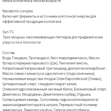
белка коллагена в любом возрасте
Neodermil complex
Включает ферменты и источники клеточной энергии для
эффективной продукции коллагена
Syn-TC
Трио мощных омолаживающих пептидов для придания коже
упругости и плотности
Состав:
Вода, Глицерин, Пропандиол, бисстеарилдиметикон, Масло
бутироспермума паркового (Ши), Пентиленгликоль,
Каприловый/каприновый триглицерид, диэтилгексилкарбонат,
Масло семян гелиантуса однолетнего (подсолнечника),
Неомыляемые вещества плодов Олеи Европейской (Оливы),
Цетеариловый спирт, глицерилстеарат калия,
Оливоилгидролизованный овсяный белок, Бехениловый спирт,
Диметикон, Изододекан, Диметилизосорбид, Отдушка,
Склероциевая камедь, Сополимер гидроксиэтилакрилата/
акрилоилдиметилтаурата натрия, Перекрестный полимер
диметикона, Диметилсульфон, Гидроксиацетофенон,