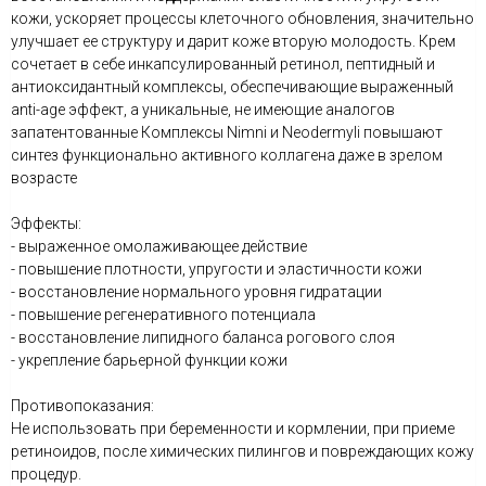
кожи, ускоряет процессы клеточного обновления, значительно
улучшает ее структуру и дарит коже вторую молодость. Крем
сочетает в себе инкапсулированный ретинол, пептидный и
антиоксидантный комплексы, обеспечивающие выраженный
anti-age эффект, а уникальные, не имеющие аналогов
запатентованные Комплексы Nimni и Neodermyli повышают
синтез функционально активного коллагена даже в зрелом
возрасте
Эффекты:
- выраженное омолаживающее действие
- повышение плотности, упругости и эластичности кожи
- восстановление нормального уровня гидратации
- повышение регенеративного потенциала
- восстановление липидного баланса рогового слоя
- укрепление барьерной функции кожи
Противопоказания:
Не использовать при беременности и кормлении, при приеме
ретиноидов, после химических пилингов и повреждающих кожу
процедур.