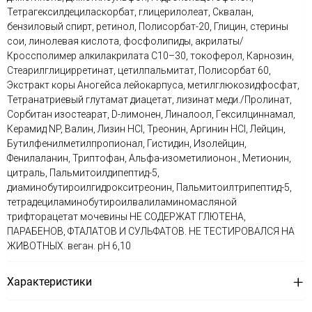
Тетрагексилдециласкорбат, глицерилолеат, Сквалан,
бензиловый спирт, ретинол, Полисорбат-20, Глицин, стерины
сои, линолевая кислота, фосфолипиды, акрилаты/
Кроссполимер алкилакрилата С10–30, токоферол, Карнозин,
Стеарилглицирретинат, цетилпальмитат, Полисорбат 60,
Экстракт коры Аногейса лейокарпуса, метилглюкозидфосфат,
Тетранатриевый глутамат диацетат, лизинат меди./Пролинат,
Сорбитан изостеарат, D-лимонен, Линалоол, Гексилциннамал,
Керамид NP, Валин, Лизин HCl, Треонин, Аргинин HCl, Лейцин,
Бутилфенилметилпропионал, Гистидин, Изолейцин,
Фенилаланин, Триптофан, Альфа-изометилионон., Метионин,
цитраль, Пальмитоилдипептид-5,
диаминобутироилгидрокситреонин, Пальмитоилтрипептид-5,
тетрадециламинобутироилвалиламиномасляной
трифторацетат мочевины НЕ СОДЕРЖАТ ГЛЮТЕНА,
ПАРАБЕНОВ, ФТАЛАТОВ И СУЛЬФАТОВ. НЕ ТЕСТИРОВАЛСЯ НА
ЖИВОТНЫХ. веган. рН 6,10
Характеристики