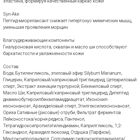
эластина, формируя качественный каркас кожи
Syn-Ake
Пептид-миорелаксант снижает гипертонус мимических мышц,
уменьшая проявления морщин
Влагоудерживающие компоненты
Гиалуроновая кислота, сквалан и масло ши способствуют
бархатистости и увлажненности кожи
Состав:
Вода, Бутиленгликоль, этиловый эфир Silybum Marianum,
Глицерин, Каприловый/каприновый триглицерид, Цетеариловый
спирт, Экстракт эхинацеи пурпурной, Бехениловый спирт,
Масло Ши, Каприловый/каприновый триглицерид, Дипептид
диаминобутироилбензиламиддиацетат, Изононил-
изононаноат, Арахидиловый спирт, Этилгексилизононаноат,
Ориза Сативные (рисовые) отруби, Фильтрат ферментов
Лейконостока/корня редиса, Пантенол,
Тетрагидроксипропилэтилендиамин, Каприлгликоль, 1,2-
Гександиол, Арахидилглюкозид, Отдушка (Парфюм),
Ментоксипропандиол, Сополимер гидроксиэтилакрилата/