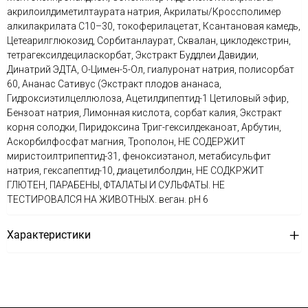
акрилоилдиметилтаурата натрия, Акрилаты/Кроссполимер
алкилакрилата C10–30, токоферилацетат, Ксантановая камедь,
Цетеарилглюкозид, Сорбитанлаурат, Сквалан, циклодекстрин,
тетрагексилдециласкорбат, Экстракт Буддлеи Давидии,
Динатрий ЭДТА, О-Цимен-5-Ол, гиалуронат натрия, полисорбат
60, Ананас Сативус (Экстракт плодов ананаса,
Гидроксиэтилцеллюлоза, Ацетилдипептид-1 Цетиловый эфир,
Бензоат натрия, Лимонная кислота, сорбат калия, Экстракт
корня солодки, Пиридоксина Триг-гексилдеканоат, Арбутин,
Аскорбилфосфат магния, Трополон, НЕ СОДЕРЖИТ
миристоилтрипептид-31, феноксиэтанол, метабисульфит
натрия, гексапептид-10, диацетилболдин, НЕ СОДКРЖИТ
ГЛЮТЕН, ПАРАБЕНЫ, ФТАЛАТЫ И СУЛЬФАТЫ. НЕ
ТЕСТИРОВАЛСЯ НА ЖИВОТНЫХ. веган. рН 6
Характеристики