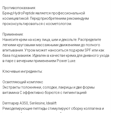
Противопоказания:
Бренд HydroPeptide является профессиональной
космецевтикой. Перед приобретением рекомендуем
проконсультироваться с косметологом.
Применение:
Нанесите крем на кожу лица, шеи и декольте. Распределите
легкими круговыми массажными движениями до полного
впитывания. Утром может наноситься под крем SPF или как
база под макияж. Идеален в качестве крема для дневного ухода
в паре с вечерним применением Power Luxe.
Ключевые ингредиенты:
Осветляющий комплекс
Экстракты толокнянки, солодки, лакрицы и две формы
витамина С эффективно борются с пигментацией
Dermapep A350, Serilesine, Idealift
Ремоделирующие пептиды стимулируют сборку коллагена и