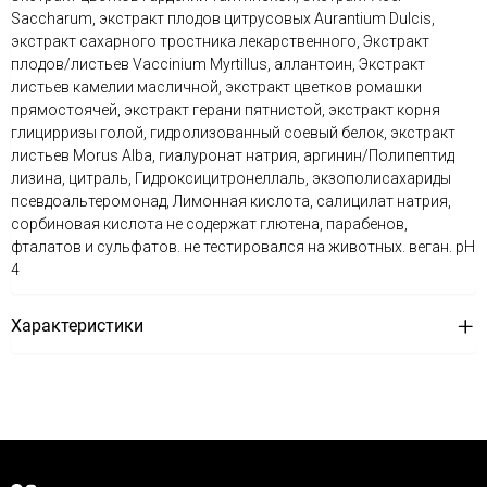
Saccharum, экстракт плодов цитрусовых Aurantium Dulcis,
экстракт сахарного тростника лекарственного, Экстракт
плодов/листьев Vaccinium Myrtillus, аллантоин, Экстракт
листьев камелии масличной, экстракт цветков ромашки
прямостоячей, экстракт герани пятнистой, экстракт корня
глицирризы голой, гидролизованный соевый белок, экстракт
листьев Morus Alba, гиалуронат натрия, аргинин/Полипептид
лизина, цитраль, Гидроксицитронеллаль, экзополисахариды
псевдоальтеромонад, Лимонная кислота, салицилат натрия,
сорбиновая кислота не содержат глютена, парабенов,
фталатов и сульфатов. не тестировался на животных. веган. рН
4
Характеристики