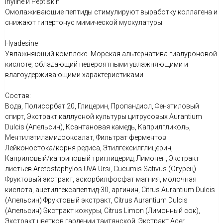
Inyline и Peptiskin
Омолаживающие пептиды стимулируют выработку коллагена и
снижают гипертонус мимической мускулатуры
Hyadesine
Увлажняющий комплекс. Морская альтернатива гиалуроновой
кислоте, обладающий невероятными увлажняющими и
влагоудерживающими характеристиками
Состав:
Вода, Полисорбат 20, Глицерин, Пропандиол, Фенэтиловый
спирт, Экстракт каллусной культуры цитрусовых Aurantium
Dulcis (Апельсин), Ксантановая камедь, Каприлгликоль,
Ментилэтиламидооксалат, Фильтрат ферментов
Лейконостока/корня редиса, Этилгексилглицерин,
Каприловый/каприновый триглицерид, Лимонен, Экстракт
листьев Arctostaphylos UVA Ursi, Cucumis Sativus (Огурец)
Фруктовый экстракт, аскорбилфосфат магния, молочная
кислота, ацетилгексапептид-30, аргинин, Citrus Aurantium Dulcis
(Апельсин) Фруктовый экстракт, Citrus Aurantium Dulcis
(Апельсин) Экстракт кожуры, Citrus Limon (Лимонный сок),
Экстракт цветков гардении таитянской, Экстракт Acer