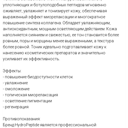
уплотняющих и ботулоподобных пептидов мгновенно
оживляет, увлажняет и тонизирует кожу, обеспечивая
выраженный эффект миорелаксации и многократное
повышение синтеза коллагена. Обладает увлажняющим,
антиоксидантным, мощным осветляющим действием. Кожа
наполняется сиянием и свежестью, ее тон становится более
ровным, поры и морщины менее выраженными, а текстура
более ровной. Тоник идеально подготавливает кожу к
нанесению косметических препаратов и значительно
усиливает их эффективность.
Эффекты:
- повышение биодоступности клеток
- увлажнение
- омоложение
- топическая миорелаксация
- осветление пигментации
- регенерация
Противопоказания:
Бренд HydroPeptide является профессиональной