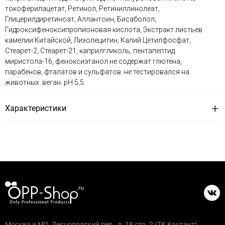
токоферилацетат, Ретинол, Ретиниллинолеат,
Глицерилдиретиноат, Аллантоин, Бисаболол,
Гидроксифеноксипропионовая кислота, Экстракт листьев
камелии Китайской, Лизолецитин, Калий Цетилфосфат,
Стеарет-2, Стеарет-21, каприлгликоль, пентапептид
миристола-16, феноксиэтанол не содержат глютена,
парабенов, фталатов и сульфатов. не тестировался на
животных. веган. рН 5,5
Характеристики
Москва и МО, Леснорядский пер., д. 18 стр. 2 (ТК Контакт)