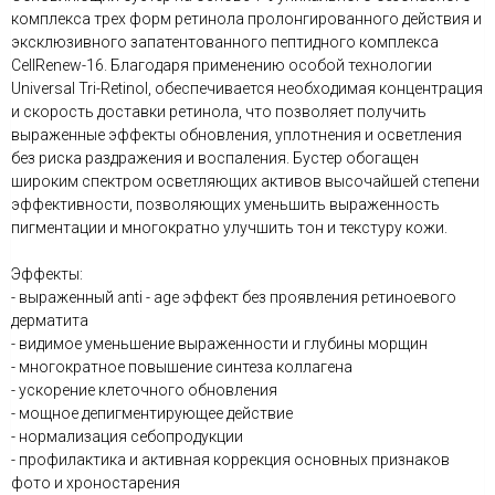
комплекса трех форм ретинола пролонгированного действия и
эксклюзивного запатентованного пептидного комплекса
CellRenew-16. Благодаря применению особой технологии
Universal Tri-Retinol, обеспечивается необходимая концентрация
и скорость доставки ретинола, что позволяет получить
выраженные эффекты обновления, уплотнения и осветления
без риска раздражения и воспаления. Бустер обогащен
широким спектром осветляющих активов высочайшей степени
эффективности, позволяющих уменьшить выраженность
пигментации и многократно улучшить тон и текстуру кожи.
Эффекты:
- выраженный anti - age эффект без проявления ретиноевого
дерматита
- видимое уменьшение выраженности и глубины морщин
- многократное повышение синтеза коллагена
- ускорение клеточного обновления
- мощное депигментирующее действие
- нормализация себопродукции
- профилактика и активная коррекция основных признаков
фото и хроностарения