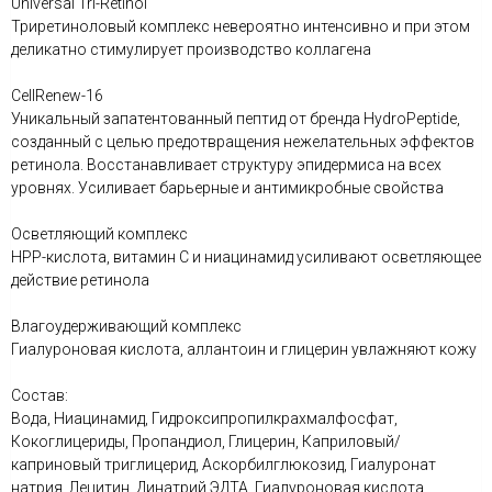
Universal Tri-Retinol
Триретиноловый комплекс невероятно интенсивно и при этом
деликатно стимулирует производство коллагена
CellRenew-16
Уникальный запатентованный пептид от бренда HydroPeptide,
созданный с целью предотвращения нежелательных эффектов
ретинола. Восстанавливает структуру эпидермиса на всех
уровнях. Усиливает барьерные и антимикробные свойства
Осветляющий комплекс
HPP-кислота, витамин С и ниацинамид усиливают осветляющее
действие ретинола
Влагоудерживающий комплекс
Гиалуроновая кислота, аллантоин и глицерин увлажняют кожу
Состав:
Вода, Ниацинамид, Гидроксипропилкрахмалфосфат,
Кокоглицериды, Пропандиол, Глицерин, Каприловый/
каприновый триглицерид, Аскорбилглюкозид, Гиалуронат
натрия, Лецитин, Динатрий ЭДТА, Гиалуроновая кислота,