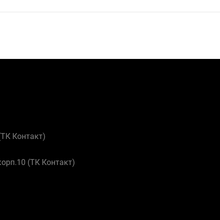
 (ТК Контакт)
корп.10 (ТК Контакт)