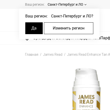
Ваш регион:
Санкт-Петербург и ЛО
Ваш регион:
Санкт-Петербург и ЛО
?
Да
Изменить регион
Бренды
Для волос
Для лица
Для тела
Пар
Главная
James Read
James Read Enhance Tan A