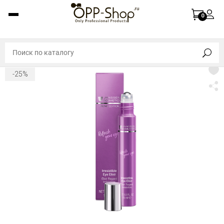
0
-25%