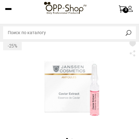
0
-25%