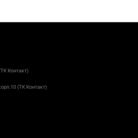
 (ТК Контакт)
корп.10 (ТК Контакт)