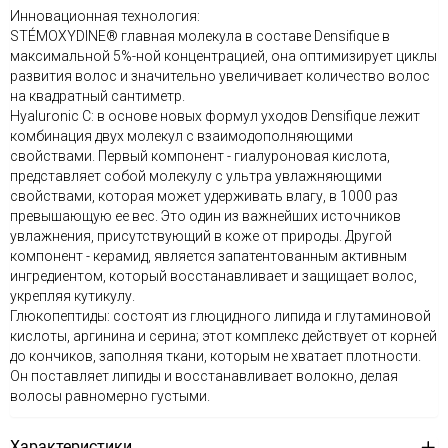
Инновационная технология:
STÉMOXYDINE® главная молекула в составе Densifique в
максимальной 5%-ной концентрацией, она оптимизирует циклы
развития волос и значительно увеличивает количество волос
на квадратный сантиметр.
Hyaluronic C: в основе новых формул уходов Densifique лежит
комбинация двух молекул с взаимодополняющими
свойствами. Первый компонент - гиалуроновая кислота,
представляет собой молекулу с ультра увлажняющими
свойствами, которая может удерживать влагу, в 1000 раз
превышающую ее вес. Это один из важнейших источников
увлажнения, присутствующий в коже от природы. Другой
компонент - керамид, является запатентованным активным
ингредиентом, который восстанавливает и защищает волос,
укрепляя кутикулу.
Глюкопептиды: состоят из глюцидного липида и глутаминовой
кислоты, аргинина и серина; этот комплекс действует от корней
до кончиков, заполняя ткани, которым не хватает плотности.
Он поставляет липиды и восстанавливает волокно, делая
волосы равномерно густыми.
Характеристики