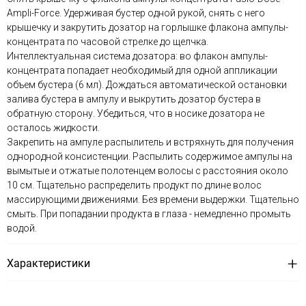
Ampli-Force. Удерживая бустер одной рукой, снять с него
крышечку и закрутить дозатор на горлышке флакона ампулы-
концентрата по часовой стрелке до щелчка.
Интеллектуальная система дозатора: во флакон ампулы-
концентрата попадает необходимый для одной аппликации
объем бустера (6 мл). Дождаться автоматической остановки
залива бустера в ампулу и выкрутить дозатор бустера в
обратную сторону. Убедиться, что в носике дозатора не
осталось жидкости.
Закрепить на ампуле распылитель и встряхнуть для получения
однородной консистенции. Распылить содержимое ампулы на
вымытые и отжатые полотенцем волосы с расстояния около
10 см. Тщательно распределить продукт по длине волос
массирующими движениями. Без времени выдержки. Тщательно
смыть. При попадании продукта в глаза - немедленно промыть
водой.
Характеристики