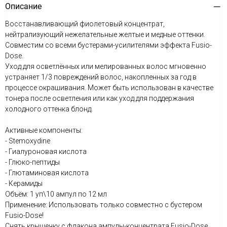
Описание
Восстанавливающий фиолетовый концентрат,
нейтрализующий нежелательные желтые и медные оттенки.
Совместим со всеми бустерами-усилителями эффекта Fusio-
Dose.
Уход для осветлённых или мелированных волос мгновенно
устраняет 1/3 повреждений волос, накопленных за год в
процессе окрашивания. Может быть использован в качестве
тонера после осветления или как уход для поддержания
холодного оттенка блонд.
Активные компоненты:
- Stemoxydine
- Гиалуроновая кислота
- Глюко-пептиды
- Глютаминовая кислота
- Керамиды
Объём: 1 уп\10 ампул по 12 мл
Применение: Использовать только совместно с бустером
Fusio-Dose!
Снять крышечку с флакона ампулы-концентрата Fusio-Dose