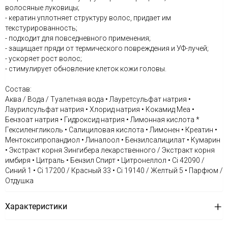
волосяные луковицы;
- кератин уплотняет структуру волос, придает им
текстурированность;
- подходит для повседневного применения;
- защищает пряди от термического повреждения и УФ-лучей;
- ускоряет рост волос;
- стимулирует обновление клеток кожи головы.
Состав:
Аква / Вода / Туалетная вода • Лауретсульфат натрия •
Лаурилсульфат натрия • Хлорид натрия • Кокамид Меа •
Бензоат натрия • Гидроксид натрия • Лимонная кислота *
Гексиленгликоль • Салициловая кислота • Лимонен • Креатин •
Ментоксипропандиол • Линалоол • Бензилсалицилат • Кумарин
• Экстракт корня Зингибера лекарственного / Экстракт корня
имбиря • Цитраль • Бензил Спирт • Цитронеллол • Ci 42090 /
Синий 1 • Ci 17200 / Красный 33 • Ci 19140 / Желтый 5 • Парфюм /
Отдушка
Характеристики