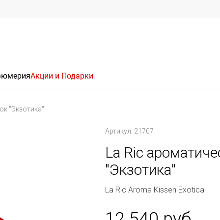
фюмерия
Акции и Подарки
ок "Экзотика"
Артикул: 21707
La Ric ароматич
"Экзотика"
La Ric Aroma Kissen Exotica
12 540 руб