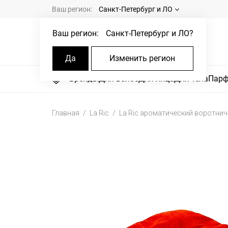
Ваш регион:
Санкт-Петербург и ЛО
Ваш регион:
Санкт-Петербург и ЛО
?
Да
Изменить регион
Бренды
Для волос
Для лица
Для тела
Пар
Главная
La Ric
La Ric ароматический воротнич