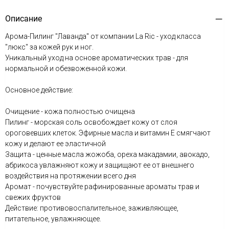
Описание
Арома-Пилинг "Лаванда" от компании La Ric - уход класса
"люкс" за кожей рук и ног.
Уникальный уход на основе ароматических трав - для
нормальной и обезвоженной кожи.
Основное действие:
Очищение - кожа полностью очищена
Пилинг - морская соль освобождает кожу от слоя
ороговевших клеток. Эфирные масла и витамин E смягчают
кожу и делают ее эластичной
Защита - ценные масла жожоба, ореха макадамии, авокадо,
абрикоса увлажняют кожу и защищают ее от внешнего
воздействия на протяжении всего дня
Аромат - почувствуйте рафинированные ароматы трав и
свежих фруктов
Действие: противовоспалительное, заживляющее,
питательное, увлажняющее.