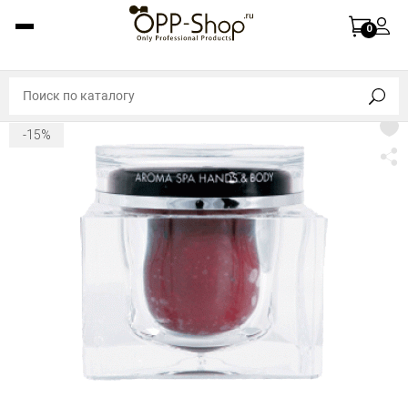
0
-15%