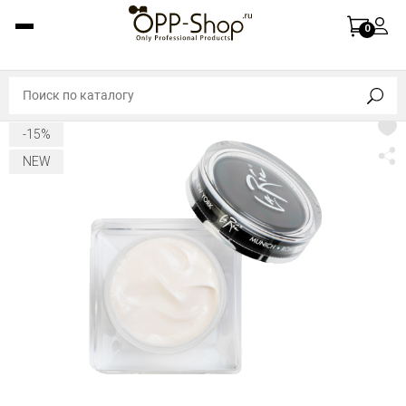
0
-15%
NEW