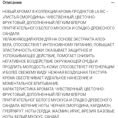
Описание
НОВЫЙ АРОМАТ В КОЛЛЕКЦИИ АРОМА-ПРОДУКТОВ LA RIC –
«ЛИСТЬЯ СМОРОДИНЫ». ЧУВСТВЕННЫЙ, ЦВЕТОЧНО-
ФРУКТОВЫЙ, ДОПОЛНЕННЫЙ ЛЁГКИМ ФЛЁРОМ
ПРИТЯГАТЕЛЬНОГО БЕЛОГО МУСКУСА И СЛАДКО-ДРЕВЕСНОГО
САНДАЛА.
УВЛАЖНЯЮЩИЙ КРЕМ ДЛЯ НА ОСНОВЕ ЭКСТРАКТА АЛОЭ-
ВЕРА, СПОСОБСТВУЕТ ИНТЕНСИВНОМУ ПИТАНИЮ, ПОВЫШАЕТ
ЭЛАСТИЧНОСТЬ КОЖИ. ОКАЗЫВАЕТ ЗАЩИТНОЕ И
УСПОКАИВАЮЩЕЕ ДЕЙСТВИЕ, ПОМОГАЕТ СНИЗИТЬ
НЕГАТИВНОЕ ВОЗДЕЙСТВИЕ ОКРУЖАЮЩЕЙ СРЕДЫ И
ПРОДЛИТЬ МОЛОДОСТЬ КОЖИ, СПОСОБСТВУЕТ РЕГЕНЕРАЦИИ
И БОЛЕЕ СВЕЖЕМУ ВИДУ. НЕЖНАЯ ВОЗДУШНАЯ ТЕКСТУРА
КРЕМА ОБЕСПЕЧИВАЕТ ИДЕАЛЬНОЕ НАНЕСЕНИЕ И
МОМЕНТАЛЬНОЕ ВПИТЫВАНИЕ.
ХАРАКТЕРИСТИКА АРОМАТА: ЧУВСТВЕННЫЙ, ЦВЕТОЧНО-
ФРУКТОВЫЙ, ДОПОЛНЕННЫЙ ЛЁГКИМ ФЛЁРОМ
ПРИТЯГАТЕЛЬНОГ БЕЛОГО МУСКУСА И СЛАДКО-ДРЕВЕСНОГО
САНДАЛА. ВЕРХНИЕ НОТЫ: ЧЕРНАЯ СМОРОДИНА, КАРДАМОН,
ГРЕЙПФРУТ. НОТЫ СЕРДЦА: ЖАСМИН, ИРИС, ФРЕЗИЯ. БАЗОВЫЕ
НОТЫ: БЕЛЫЙ МУСКУС, САНДАЛ.