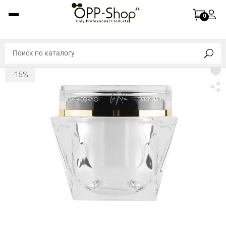
0
-15%