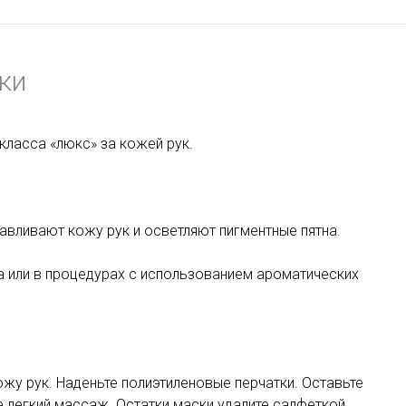
ки
 класса «люкс» за кожей рук.
авливают кожу рук и
осветляют пигментные пятна
.
а или в процедурах с использованием ароматических
жу рук. Наденьте полиэтиленовые перчатки. Оставьте
е легкий массаж. Остатки маски удалите салфеткой.