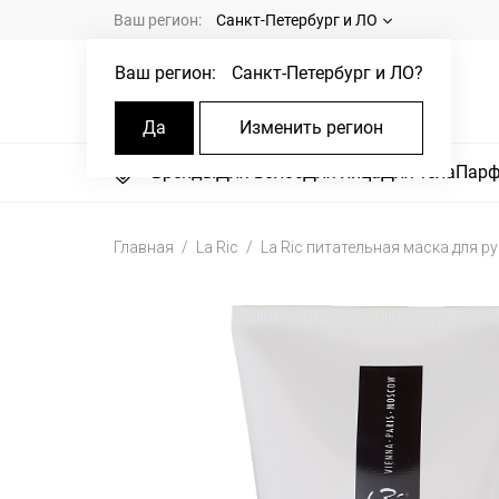
Ваш регион:
Санкт-Петербург и ЛО
Ваш регион:
Санкт-Петербург и ЛО
?
Да
Изменить регион
Бренды
Для волос
Для лица
Для тела
Пар
Главная
La Ric
La Ric питательная маска для ру