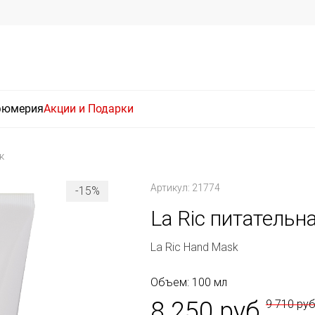
фюмерия
Акции и Подарки
к
Артикул: 21774
-15%
La Ric питательн
La Ric Hand Mask
Объем: 100 мл
8 250 руб
9 710 ру