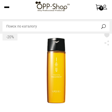
0
-20%