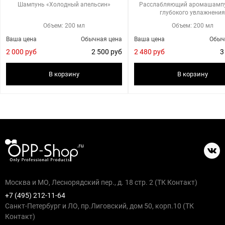
Шампунь «Холодный апельсин»
Расслабляющий аромашампу
глубокого увлажнени
Объем: 200 мл
Объем: 200 мл
Ваша цена
Обычная цена
Ваша цена
Обыч
2 000 руб
2 500 руб
2 480 руб
3
В корзину
В корзину
Москва и МО, Леснорядский пер., д. 18 стр. 2 (ТК Контакт)
+7 (495) 212-11-64
Санкт-Петербург и ЛО, пр.Лиговский, дом 50, корп.10 (ТК
Контакт)