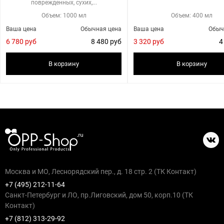
поврежденных, сухих,...
Объем: 1000 мл
Объем: 400 мл
Ваша цена
Обычная цена
Ваша цена
Обыч
6 780 руб
8 480 руб
3 320 руб
4
В корзину
В корзину
Москва и МО, Леснорядский пер., д. 18 стр. 2 (ТК Контакт)
+7 (495) 212-11-64
Санкт-Петербург и ЛО, пр.Лиговский, дом 50, корп.10 (ТК
Контакт)
+7 (812) 313-29-92