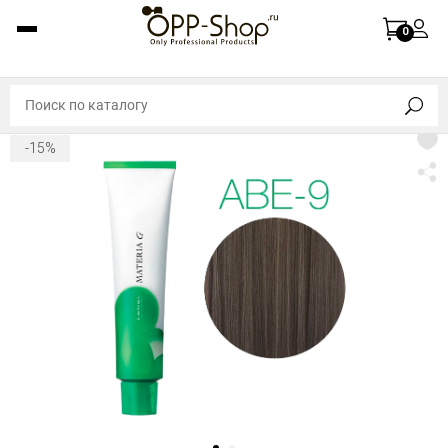
0
-15%