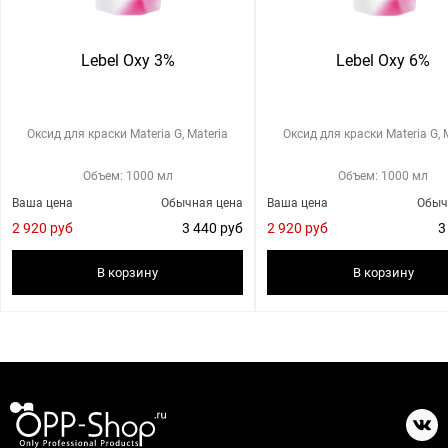
Lebel Oxy 3%
Lebel Oxy 6%
Оксид для краски Materia G, Materia
Оксид для краски Materia G, 
Объем: 1000 мл
Объем: 1000 мл
Ваша цена
Обычная цена
Ваша цена
Обыч
2 920 руб
3 440 руб
2 920 руб
3
В корзину
В корзину