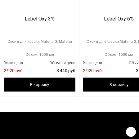
Lebel Oxy 3%
Lebel Oxy 6%
Оксид для краски Materia G, Materia
Оксид для краски Materia G, 
Объем: 1000 мл
Объем: 1000 мл
Ваша цена
Обычная цена
Ваша цена
Обыч
2 920 руб
3 440 руб
2 920 руб
3
В корзину
В корзину