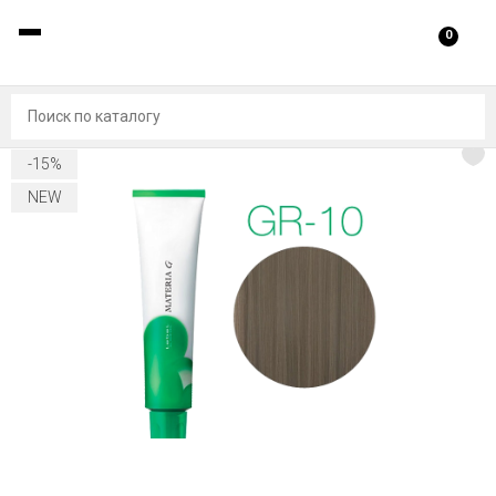
0
-15%
NEW