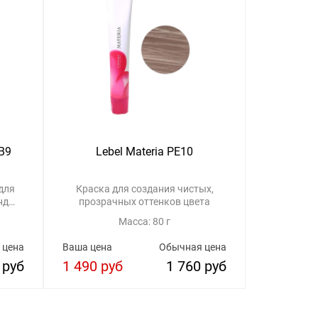
WB9
Lebel Materia PE10
Lebe
для
Краска для создания чистых,
Краска 
нд
прозрачных оттенков цвета
Масса: 80 г
 цена
Ваша цена
Обычная цена
Ваша цена
 руб
1 490 руб
1 760 руб
1 940 р