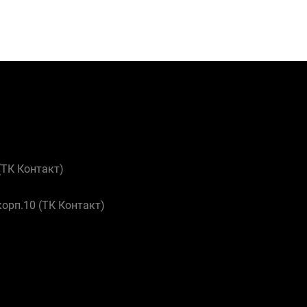
 (ТК Контакт)
корп.10 (ТК Контакт)