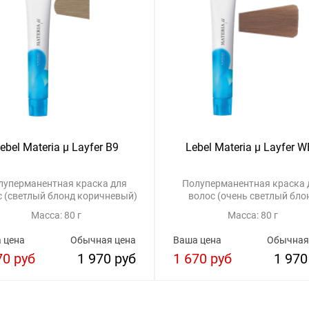
ebel Materia μ Layfer B9
Lebel Materia μ Layfer 
луперманентная краска для
Полуперманентная краска 
с (светлый блонд коричневый)
волос (очень светлый бло
теплый)
Масса: 80 г
Масса: 80 г
 цена
Обычная цена
Ваша цена
Обычная
70 руб
1 970 руб
1 670 руб
1 970