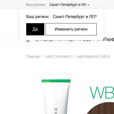
Ваш регион:
Санкт-Петербург и ЛО
Ваш регион:
Санкт-Петербург и ЛО
?
Да
Изменить регион
Бренды
Для волос
Для лица
Для тела
Пар
Главная
Lebel Cosmetics
Lebel Materia G WB-9