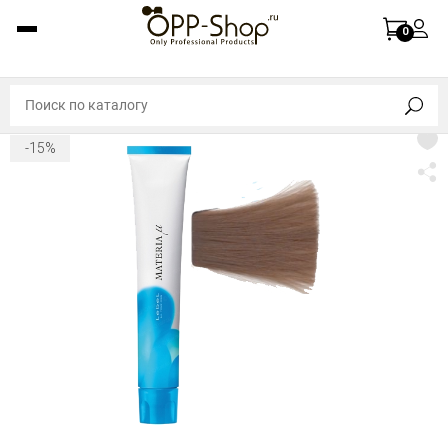
0
-15%