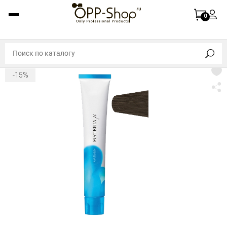
0
-15%