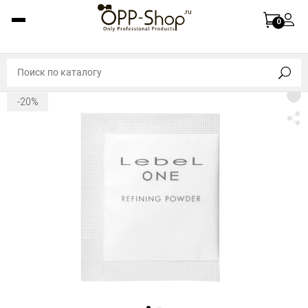
0
-20%