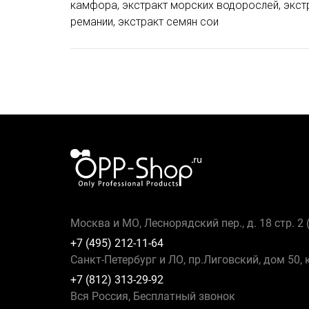
камфора, экстракт морских водорослей, экстр
ремании, экстракт семян сои
Москва и МО, Леснорядский пер., д. 18 стр. 2
+7 (495) 212-11-64
Санкт-Петербург и ЛО, пр.Лиговский, дом 50, 
+7 (812) 313-29-92
Вся Россия, Бесплатный звонок