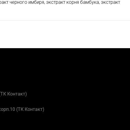
акт черного имбиря, экстракт корня бамбука, экстракт
 (ТК Контакт)
корп.10 (ТК Контакт)