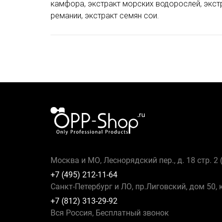
камфора, экстракт морских водорослей, экстр
ремании, экстракт семян сои.
Москва и МО, Леснорядский пер., д. 18 стр. 2
+7 (495) 212-11-64
Санкт-Петербург и ЛО, пр.Лиговский, дом 50, 
+7 (812) 313-29-92
Вся Россия, Бесплатный звонок