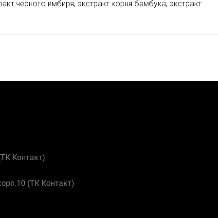
акт черного имбиря, экстракт корня бамбука, экстракт
 (ТК Контакт)
корп.10 (ТК Контакт)