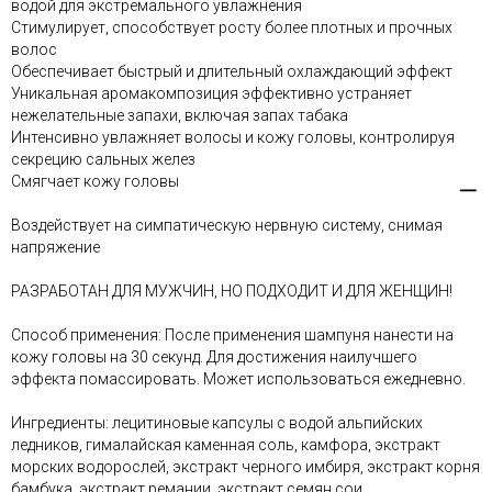
водой для экстремального увлажнения
Стимулирует, способствует росту более плотных и прочных
волос
Обеспечивает быстрый и длительный охлаждающий эффект
Уникальная аромакомпозиция эффективно устраняет
нежелательные запахи, включая запах табака
Интенсивно увлажняет волосы и кожу головы, контролируя
секрецию сальных желез
Смягчает кожу головы
Воздействует на симпатическую нервную систему, снимая
напряжение
РАЗРАБОТАН ДЛЯ МУЖЧИН, НО ПОДХОДИТ И ДЛЯ ЖЕНЩИН!
Способ применения: После применения шампуня нанести на
кожу головы на 30 секунд. Для достижения наилучшего
эффекта помассировать. Может использоваться ежедневно.
Ингредиенты: лецитиновые капсулы с водой альпийских
ледников, гималайская каменная соль, камфора, экстракт
морских водорослей, экстракт черного имбиря, экстракт корня
бамбука, экстракт ремании, экстракт семян сои.