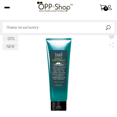
0
-20%
NEW