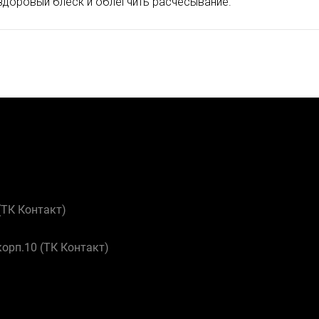
 здоровый блеск и облегчить расчесывание.
 (ТК Контакт)
корп.10 (ТК Контакт)