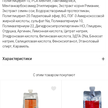
Полиглицерил-10, PCA Ментил, Лактамид MEA,
Ментанкарбоксамид Этилпиридин, Экстракт корня Ремании,
Экстракт семян сои, Водорастворимый протеогликан,
Полиглицерил-20 Лауриловый эфир, BG, ПЭГ-3 Амид кокосовой
жирной кислоты, сульфат Na, Поликватерниум-10,
Поликватерниум-22, Дигидроксипропиларгинин HCl, Глицерин,
Отдушка, Аргинин, Лимонная кислота, Цитрат натрия,
Этидроновая кислота, Фитиновая кислота, ЭДТА-2Na, Бензоат
натрия, Салициловая кислота, Феноксиэтанол, Этаноловый
спирт, Карамель.
Характеристики
С этим товаром покупают