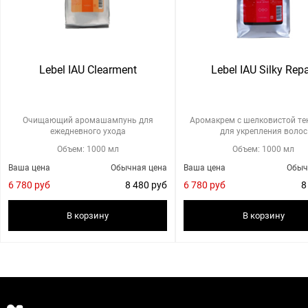
Lebel IAU Clearment
Lebel IAU Silky Repa
Очищающий аромашампунь для
Аромакрем с шелковистой те
ежедневного ухода
для укрепления волос
Объем: 1000 мл
Объем: 1000 мл
Ваша цена
Обычная цена
Ваша цена
Обыч
6 780 руб
8 480 руб
6 780 руб
8
В корзину
В корзину