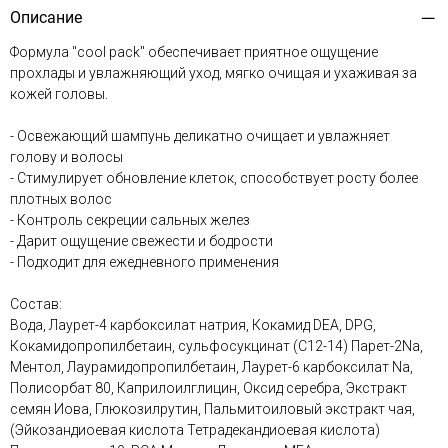
Описание
Формула "cool pack" обеспечивает приятное ощущение
прохлады и увлажняющий уход, мягко очищая и ухаживая за
кожей головы.
- Освежающий шампунь деликатно очищает и увлажняет
голову и волосы
- Стимулирует обновление клеток, способствует росту более
плотных волос
- Контроль секреции сальных желез
- Дарит ощущение свежести и бодрости
- Подходит для ежедневного применения
Состав:
Вода, Лаурет-4 карбоксилат натрия, Кокамид DEA, DPG,
Кокамидопропилбетаин, сульфосукцинат (C12-14) Парет-2Na,
Ментол, Лаурамидопропилбетаин, Лаурет-6 карбоксилат Na,
Полисорбат 80, Каприлоилглицин, Оксид серебра, Экстракт
семян Иова, Глюкозилрутин, Пальмитоиловый экстракт чая,
(Эйкозандиоевая кислота Тетрадекандиоевая кислота)