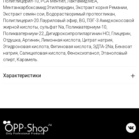
Полиглицерил-10, PCA Ментил, Лактамид MEA,
Ментанкарбоксамид Этилпиридин, Экстракт корня Ремании,
Экстракт семян сои, Водорастворимый протеогликан,
Полиглицерил-20 Лауриловый эфир, BG, ПЭГ-3 Амид кокосовой
жирной кислоты, сульфат Na, Поликватерниум-10,
Поликватерниум-22, Дигидроксипропиларгинин HCl, Глицерин,
Отдушка, Аргинин, Лимонная кислота, Цитрат натрия,
Этидроновая кислота, Фитиновая кислота, ЭДТА-2Na, Бензоат
натрия, Салициловая кислота, Феноксиэтанол, Этаноловый
спирт, Карамель.
Характеристики