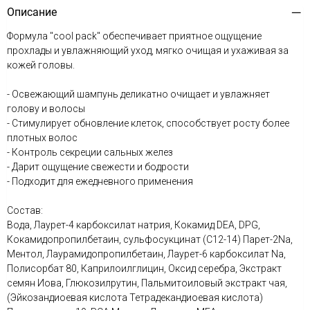
Описание
Формула "cool pack" обеспечивает приятное ощущение
прохлады и увлажняющий уход, мягко очищая и ухаживая за
кожей головы.
- Освежающий шампунь деликатно очищает и увлажняет
голову и волосы
- Стимулирует обновление клеток, способствует росту более
плотных волос
- Контроль секреции сальных желез
- Дарит ощущение свежести и бодрости
- Подходит для ежедневного применения
Состав:
Вода, Лаурет-4 карбоксилат натрия, Кокамид DEA, DPG,
Кокамидопропилбетаин, сульфосукцинат (C12-14) Парет-2Na,
Ментол, Лаурамидопропилбетаин, Лаурет-6 карбоксилат Na,
Полисорбат 80, Каприлоилглицин, Оксид серебра, Экстракт
семян Иова, Глюкозилрутин, Пальмитоиловый экстракт чая,
(Эйкозандиоевая кислота Тетрадекандиоевая кислота)