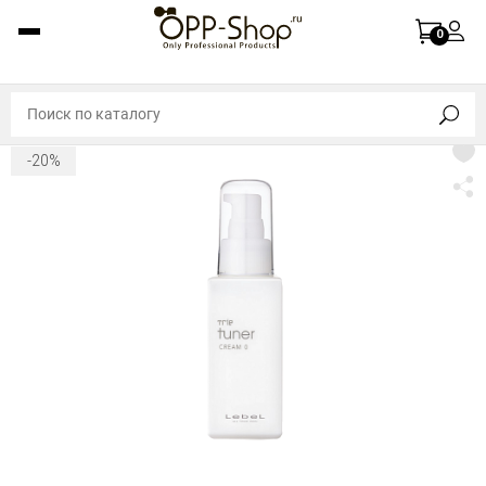
0
-20%