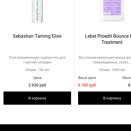
Sebastian Taming Elixir
Lebel Proedit Bounce F
Treatment
Разглаживающая сыворотка для
Восстанавливающая маска дл
горячей укладки
поврежденных, сухих,..
Объем: 140 мл
Объем: 1000 мл
Цена
Ваша цена
Обыч
2 930 руб
6 780 руб
8
В корзину
В корзину