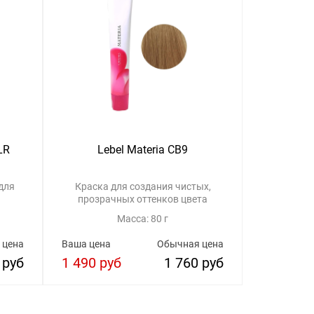
LR
Lebel Materia CB9
Leb
для
Краска для создания чистых,
Краска 
прозрачных оттенков цвета
прозрач
Масса: 80 г
 цена
Ваша цена
Обычная цена
Ваша цена
 руб
1 490 руб
1 760 руб
1 490 р