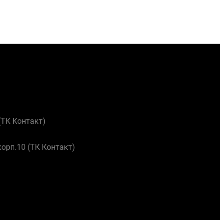
 (ТК Контакт)
корп.10 (ТК Контакт)