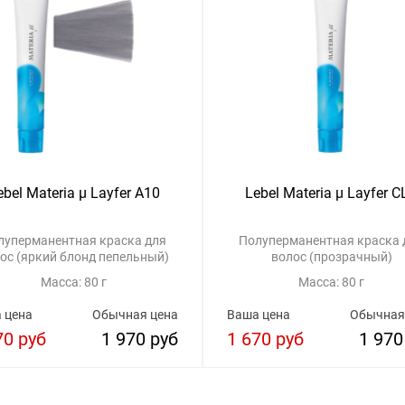
ebel Materia μ Layfer A10
Lebel Materia μ Layfer C
луперманентная краска для
Полуперманентная краска 
ос (яркий блонд пепельный)
волос (прозрачный)
Масса: 80 г
Масса: 80 г
 цена
Обычная цена
Ваша цена
Обычная
70 руб
1 970 руб
1 670 руб
1 970