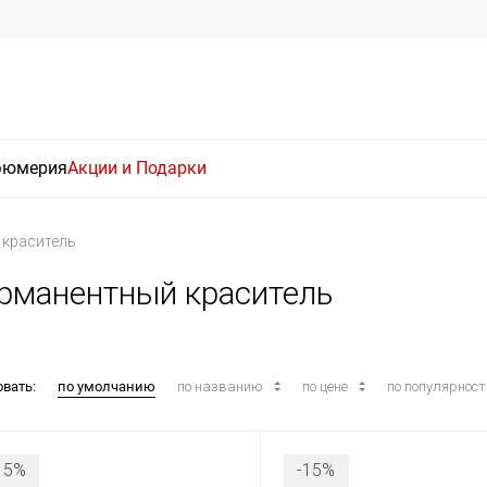
фюмерия
Акции и Подарки
 краситель
перманентный краситель
овать:
по умолчанию
по названию
по цене
по популярнос
15%
-15%