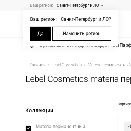
Ваш регион:
Санкт-Петербург и ЛО
Ваш регион:
Санкт-Петербург и ЛО
?
Да
Изменить регион
Бренды
Для волос
Для лица
Для тела
Пар
Главная
Lebel Cosmetics
Materia перманентный
Lebel Cosmetics materia 
Сортир
Коллекции
Materia перманентный
-