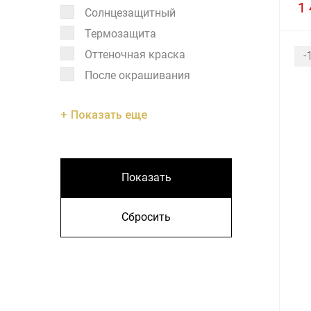
1 
Солнцезащитный
Термозащита
Оттеночная краска
-
После окрашивания
Показать еще
Показать
Сбросить