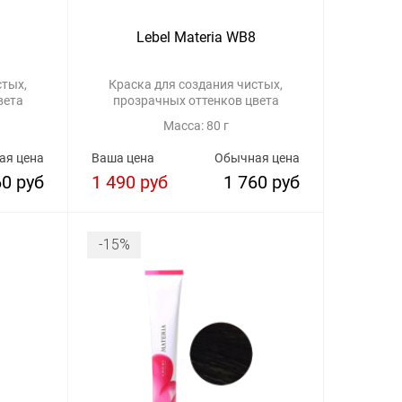
Lebel Materia WB8
стых,
Краска для создания чистых,
вета
прозрачных оттенков цвета
Масса: 80 г
ая цена
Ваша цена
Обычная цена
60 руб
1 490 руб
1 760 руб
-15%