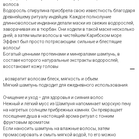
волоса.
Водоросль спирулина приобрела свою известность благодаря
древнейшему ритуалу индейцев. Каждое полнолуние
длинноволосые индианки делали маски из свежих водорослей,
заворачивая их в тюрбан. Они ходили в такой маске несколько
дней, а затем мыли волосы в чистейшем Карибском море.
Эффект был просто потрясающим: сильные и блестящие
волосы!
Богатый ценными протеинами и минералами шампунь, в
составе которого натуральные экстракты водорослей,
восстановит кожу головы
, возвратит волосам блеск, мягкость и объем.
Мягкий шампунь подходит для ежедневного использования.
Очищение и уход – для здоровья и сияния волос
Нежный и лёгкий мусс из Шампуня напоминает морскую пену
на нагретых солнцем прибрежных камнях. Он превращает
посещение душа в настоящий арома-ритуал с тонким
фруктовым ароматом.
Если наносить шампунь на влажные волосы, затем
промассировать и смыть мягкой водой, то его можно