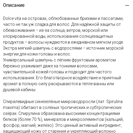
Описание
Dolce vita на островах, облюбованных бризами и пассатами,
часто не так уж сладка для волос. Для надёжной защиты от
обезвоживания – из-за солнца, ветров, морской или
хлорированной воды, использования солнцезащитных
продуктов – волосы нуждаются в ежедневном мягком уходе.
Экстра мягкий шампунь с водорослями – источник морской
энергии для кожи головы и волос.
Универсальный шампунь с лёгким фруктовым ароматом
бережно ухаживает даже за тонкими волосами,
чувствительной кожей головы и подходит для частого
использования. Его благотворное воздействие и приятный
аромат в полную силу раскрываются в тепле ванны или
душевой кабины.
Спиралевидные синезелёные микроводоросли (лат. Spirulina
maxima) обитают в солёных тропических и субтропических
озёрах. Спирулина образована высокими концентрациями
белков (более 70 %), минералов и микроэлементов (кальций,
фосфор, магний, железо). Это ценный активный ингредиент,
защищающий кожу от старения и укрепляющий волокно