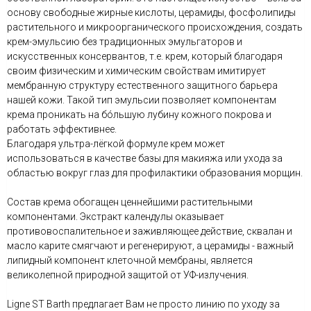
основу свободные жирные кислоты, церамиды, фосфолипиды
растительного и микроорганического происхождения, создать
крем-эмульсию без традиционных эмульгаторов и
искусственных консервантов, т.е. крем, который благодаря
своим физическим и химическим свойствам имитирует
мембранную структуру естественного защитного барьера
нашей кожи. Такой тип эмульсии позволяет компонентам
крема проникать на бóльшую лубину кожного покрова и
работать эффективнее.
Благодаря ультра-лёгкой формуле крем может
использоваться в качестве базы для макияжа или ухода за
областью вокруг глаз для профилактики образования морщин.
Состав крема обогащен ценнейшими растительными
компонентами. Экстракт календулы оказывает
противовоспалительное и заживляющее действие, сквалан и
масло карите смягчают и регенерируют, а церамиды - важный
липидный компонент клеточной мембраны, является
великолепной природной защитой от УФ-излучения.
Ligne ST Barth предлагает Вам не просто линию по уходу за