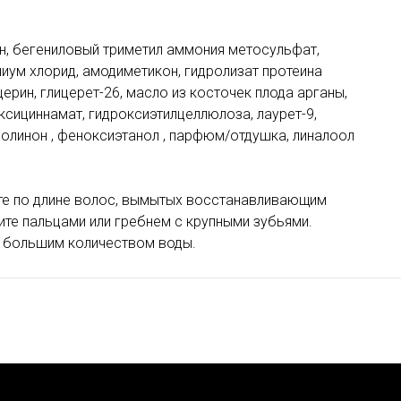
ан, бегениловый триметил аммония метосульфат,
ниум хлорид, амодиметикон, гидролизат протеина
ерин, глицерет-26, масло из косточек плода арганы,
оксициннамат, гидроксиэтилцеллюлоза, лаурет-9,
золинон , феноксиэтанол , парфюм/отдушка, линалоол
те по длине волос, вымытых восстанавливающим
ите пальцами или гребнем с крупными зубьями.
те большим количеством воды.