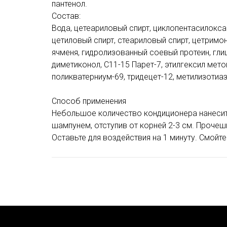
пантенол.
Состав:
Вода, цетеариловый спирт, циклопентасилокс
цетиловый спирт, стеариловый спирт, цетримо
ячменя, гидролизованный соевый протеин, глиц
диметиконол, С11-15 Парет-7, этилгексил мет
поликватерниум-69, тридецет-12, метилизотиа
Способ применения
Небольшое количество кондиционера нанеси
шампунем, отступив от корней 2-3 см. Прочеш
Оставьте для воздействия на 1 минуту. Смой