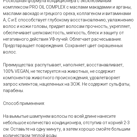
Роскошная формула кондиционера с эксклюзивным
комплексом PRO OIL COMPLEX с маслами макадамии и арганы,
маслами авокадо и грецкого ореха, коллагеном и витаминами
А, С и Е способствует глубокому восстановлению, увлажнению
волос и кожи головы, придает волосам прочность, укрепляет,
обеспечивает шелковистость, мягкость, блеск и защиту от
негативного действия УФ-лучей. Облегчает расчесывание.
Предотвращает повреждения. Сохраняет цвет окрашенных
волос.
Преимущества: распутывает, наполняет, восстанавливает,
100% VEGAN, не тестируется на животных, не содержит
компонентов животного происхождения, удовлетворяет
запрос клиентов, нацеленных на ЗОЖ. Не содержит сульфаты,
парабены.
Способ применения:
На вымытые шампунем волосы по всей длине нанесите
небольшое количество кондиционера, отступив от корней 2-3
см. Оставьте на одну минуту, а затем хорошо смойте большим
количеством теплой воды.