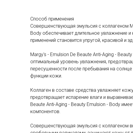
Способ применения
Совершенствующая эмульсия с коллагеном Margy
Body обеспечивает длительное увлажнение и 
применений становится упругой, красивой и з
Margy's - Emulsion De Beaute Anti-Aging - Beau
оптимальный уровень увлажнения, предотвращ
пересушенности после пребывания на солнце 
функции кожи.
Коллаген в составе средства увлажняет кожу,
предотвращает испарение влаги и выравнивает
Beaute Anti-Aging - Beauty Emulsion - Body и
компонентов.
Совершенствующая эмульсия с коллагеном вк
свободными радикалами, защищают кожу от п