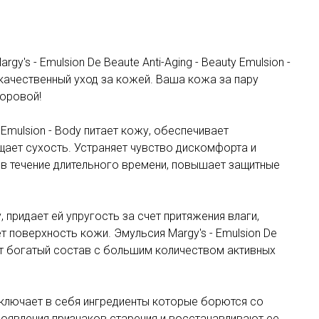
's - Emulsion De Beaute Anti-Aging - Beauty Emulsion -
качественный уход за кожей. Ваша кожа за пару
доровой!
ty Emulsion - Body питает кожу, обеспечивает
ает сухость. Устраняет чувство дискомфорта и
в течение длительного времени, повышает защитные
 придает ей упругость за счет притяжения влаги,
 поверхность кожи. Эмульсия Margy's - Emulsion De
меет богатый состав с большим количеством активных
лючает в себя ингредиенты которые борются со
оявления признаков старения и восстанавливают ее.