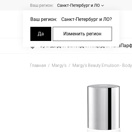
Ваш регион:
Санкт-Петербург и ЛО
Ваш регион:
Санкт-Петербург и ЛО
?
Да
Изменить регион
Бренды
Для волос
Для лица
Для тела
Пар
Главная
Margy’s
Margy’s Beauty Emulsion - Body